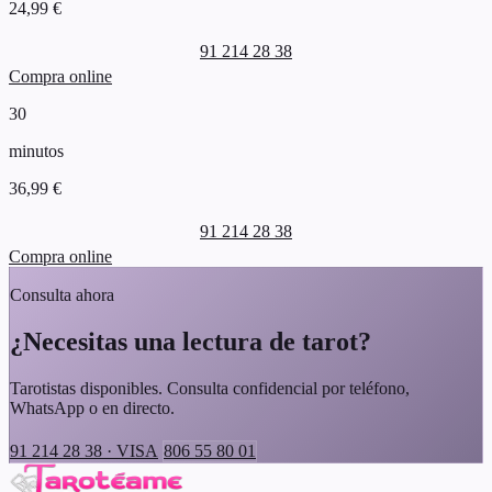
24,99 €
91 214 28 38
Compra online
30
minutos
36,99 €
91 214 28 38
Compra online
Consulta ahora
¿Necesitas una lectura de tarot?
Tarotistas disponibles. Consulta confidencial por teléfono,
WhatsApp o en directo.
91 214 28 38 · VISA
806 55 80 01