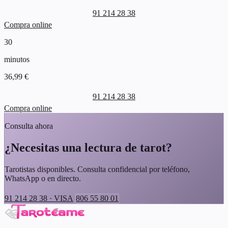
91 214 28 38
Compra online
30
minutos
36,99 €
91 214 28 38
Compra online
Consulta ahora
¿Necesitas una lectura de tarot?
Tarotistas disponibles. Consulta confidencial por teléfono,
WhatsApp o en directo.
91 214 28 38 · VISA
806 55 80 01