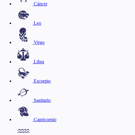
Cáncer
Leo
Virgo
Libra
Escorpio
Sagitario
Capricornio