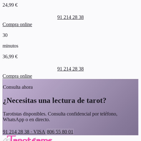
24,99 €
91 214 28 38
Compra online
30
minutos
36,99 €
91 214 28 38
Compra online
Consulta ahora
¿Necesitas una lectura de tarot?
Tarotistas disponibles. Consulta confidencial por teléfono,
WhatsApp o en directo.
91 214 28 38 · VISA
806 55 80 01